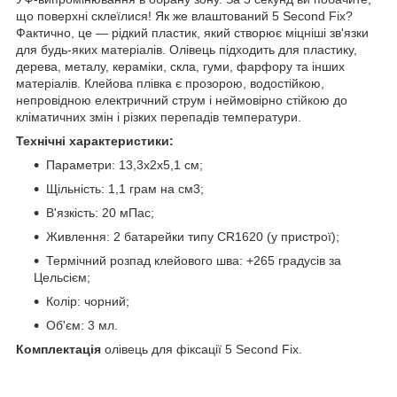
що поверхні склеїлися! Як же влаштований 5 Second Fix?
Фактично, це — рідкий пластик, який створює міцніші зв'язки
для будь-яких матеріалів. Олівець підходить для пластику,
дерева, металу, кераміки, скла, гуми, фарфору та інших
матеріалів. Клейова плівка є прозорою, водостійкою,
непровідною електричний струм і неймовірно стійкою до
кліматичних змін і різких перепадів температури.
Технічні характеристики:
Параметри: 13,3х2х5,1 см;
Щільність: 1,1 грам на см3;
В'язкість: 20 мПас;
Живлення: 2 батарейки типу CR1620 (у пристрої);
Термічний розпад клейового шва: +265 градусів за
Цельсієм;
Колір: чорний;
Об'єм: 3 мл.
Комплектація
олівець для фіксації 5 Second Fix.