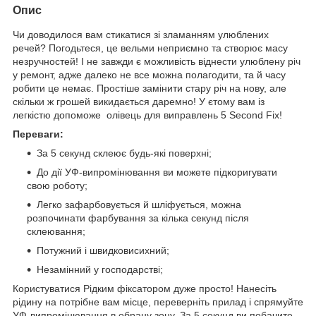
Опис
Чи доводилося вам стикатися зі зламанням улюблених
речей? Погодьтеся, це вельми неприємно та створює масу
незручностей! І не завжди є можливість віднести улюблену річ
у ремонт, адже далеко не все можна полагодити, та й часу
робити це немає. Простіше замінити стару річ на нову, але
скільки ж грошей викидається даремно! У єтому вам із
легкістю допоможе олівець для виправлень 5 Second Fix!
Переваги:
За 5 секунд склеює будь-які поверхні;
До дії УФ-випромінювання ви можете підкоригувати
свою роботу;
Легко зафарбовується й шліфується, можна
розпочинати фарбування за кілька секунд після
склеювання;
Потужний і швидковисихний;
Незамінний у господарстві;
Користуватися Рідким фіксатором дуже просто! Нанесіть
рідину на потрібне вам місце, переверніть прилад і спрямуйте
УФ-випромінювання в обрану зону. За 5 секунд ви побачите,