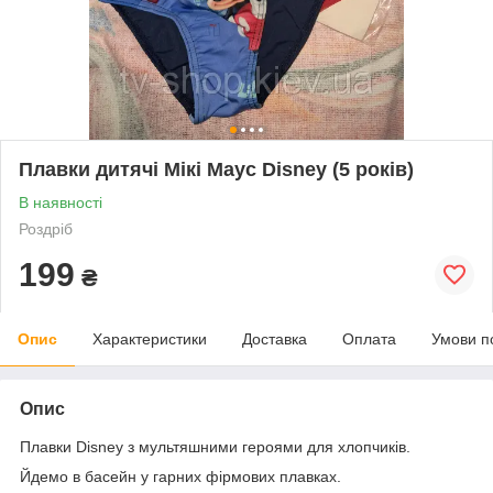
Плавки дитячі Мікі Маус Disney (5 років)
В наявності
Роздріб
199
₴
Опис
Характеристики
Доставка
Оплата
Умови п
Опис
Плавки Disney з мультяшними героями для хлопчиків.
Йдемо в басейн у гарних фірмових плавках.