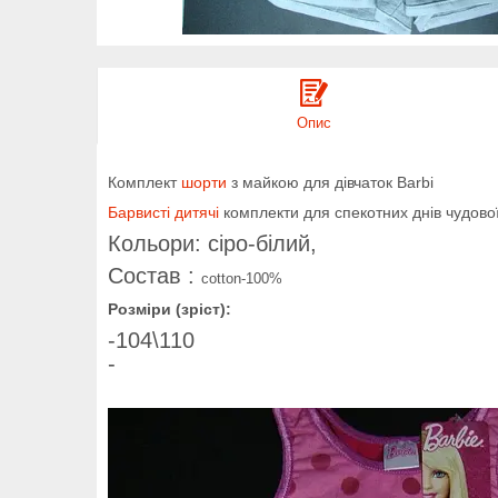
Опис
Комплект
шорти
з майкою для дівчаток Barbi
Барвисті
дитячі
комплекти для спекотних днів чудової
Кольори: сіро-білий,
Состав :
cotton-10
0%
Розміри (зріст):
-104\110
-