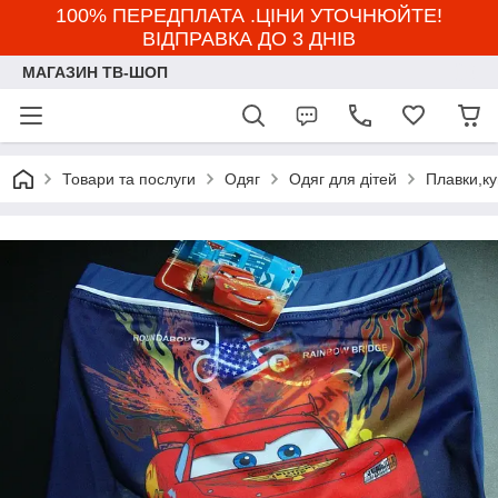
100% ПЕРЕДПЛАТА .ЦІНИ УТОЧНЮЙТЕ!
ВІДПРАВКА ДО 3 ДНІВ
МАГАЗИН ТВ-ШОП
Товари та послуги
Одяг
Одяг для дітей
Плавки,к