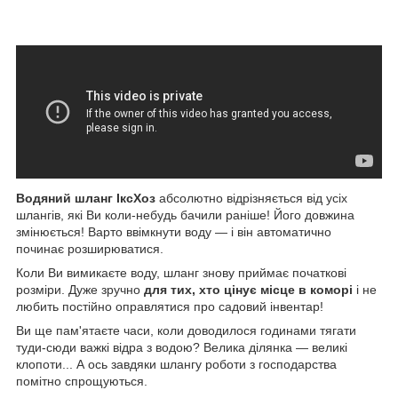
Водяний шланг ІксХоз
абсолютно відрізняється від усіх
шлангів, які Ви коли-небудь бачили раніше! Його довжина
змінюється! Варто ввімкнути воду — і він автоматично
починає розширюватися.
Коли Ви вимикаєте воду, шланг знову приймає початкові
розміри. Дуже зручно
для тих, хто цінує місце в коморі
і не
любить постійно оправлятися про садовий інвентар!
Ви ще пам'ятаєте часи, коли доводилося годинами тягати
туди-сюди важкі відра з водою? Велика ділянка — великі
клопоти... А ось завдяки шлангу роботи з господарства
помітно спрощуються.