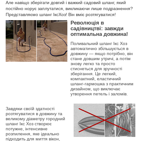
Але навіщо зберігати довгий і важкий садовий шланг, який
постійно норує заплутатися, викликаючи лише подразнення?
Представляємо шланг ІксХоз! Він вміє розтягуватися!
Революція в
садівництві: завжди
оптимальна довжина!
Поливальний шланг Ікс Хоз
автоматично збільшується в
довжину — якщо потрібно, він
стане довшим утричі, а потім
знову легко та просто
стиснеться для зручності
зберігання. Це легкий,
компактний, еластичний
шланг-гармошка з практичним
дизайном, що виключає
утворення петель і заломів.
Завдяки своїй здатності
розтягуватися в довжину та
великому діаметру городний
шланг Ікс Хоз створює
потужне, інтенсивне
розпилення, яке ідеально
підходить для миття вікон,