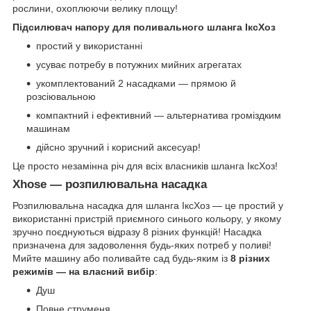
рослини, охоплюючи велику площу!
Підсилювач напору для поливального шланга ІксХоз
простий у використанні
усуває потребу в потужних мийних агрегатах
укомплектований 2 насадками — прямою й
розсіювальною
компактний і ефективний — альтернатива громіздким
машинам
дійсно зручний і корисний аксесуар!
Це просто незамінна річ для всіх власників шланга ІксХоз!
Xhose — розпилювальна насадка
Розпилювальна насадка для шланга ІксХоз — це простий у
використанні пристрій приємного синього кольору, у якому
зручно поєднуються відразу 8 різних функцій! Насадка
призначена для задоволення будь-яких потреб у поливі!
Мийте машину або поливайте сад будь-яким із
8 різних
режимів — на власний вибір
:
Душ
Повне струменя