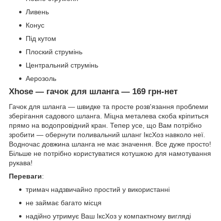
Ливень
Конус
Під кутом
Плоский струмінь
Центральний струмінь
Аерозоль
Xhose — гачок для шланга — 169 грн-нет
Гачок для шланга — швидке та просте розв'язання проблеми
зберігання садового шланга. Міцна металева скоба кріпиться
прямо на водопровідний кран. Тепер усе, що Вам потрібно
зробити — обернути поливальний шланг ІксХоз навколо неї.
Водночас довжина шланга не має значення. Все дуже просто!
Більше не потрібно користуватися котушкою для намотування
рукава!
Переваги
:
тримач надзвичайно простий у використанні
не займає багато місця
надійно утримує Ваш ІксХоз у компактному вигляді