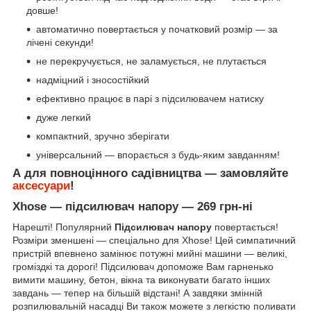
довше!
автоматично повертається у початковий розмір — за
лічені секунди!
не перекручується, не заламується, не плутається
надміцний і зносостійкий
ефективно працює в парі з підсилювачем натиску
дуже легкий
компактний, зручно зберігати
універсальний — впорається з будь-яким завданням!
А для повноцінного садівництва — замовляйте
аксесуари
!
Xhose ― підсилювач напору — 269 грн-ні
Нарешті! Популярний
Підсилювач напору
повертається!
Розміри зменшені — спеціально для Xhose! Цей симпатичний
пристрій впевнено замінює потужні мийні машини — великі,
громіздкі та дорогі! Підсилювач допоможе Вам гарненько
вимити машину, бетон, вікна та виконувати багато інших
завдань — тепер на більшій відстані! А завдяки змінній
розпилювальній насадці Ви також можете з легкістю поливати