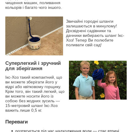
чищення машин, поливання
кольорів і багато чого іншого.
Звичайні городні шланги
залишаються в минулому!
Досвідчені садівники та
дачники вибирають шланг Ікс-
Хоз! Тепер Ви полюбите
поливати свій сад!
Суперлегкий і зручний
для зберігання
Ікс-Хоз такий компактний, що
ви можете зберігати його у
відрі або квітковому горщику.
Крім того, він такий легкий, що
ви можете носити його із
собою без жодних зусиль —
15-метровий шланг Ікс-Хоз
важить лише 0,5 кг.
Переваги
розтягується під час надходження води — стає втричі