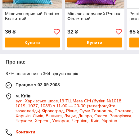
Мішечок парчовий Решітка
Мішечок парчовий Решітка
Реші
Блакитний
Фіолетовий
рако
36
32
65
₴
₴
Купити
Купити
Про нас
87% позитивних з 364 відгуків за рік
Працює з 02.09.2008
м. Київ
вул. Харківське шосе,19 ТЦ Мега Сіті (бутіки №1018,
1019, 1037, 1039) з 11-00 — 20-00 (телефонуйте
заздалегідь) Кіровоград, Рівне, Суми,Тернопіль, Полтава,
Харьків, Львів, Вінниця, Луцьк, Дніпро, Одеса, Запоріжжя,
Черкаси, Херсон, Ужгород, Чернівці, Київ, Україна
Контакти