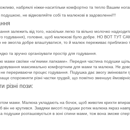
і, можливо, набряклі ніжки-наситільки комфортно та тепло Вашим ног
подушкою, не відмовляйте собі та малюкові в задоволенні!!!
ання
ання залежить від того, наскільки легко та вільно молочко надходит
алого годування), головне, щоб малюкові було добре. НО ВОТ Т
 що не змогла добре влаштуватися, то й малюк переживає приблизно 
ко та зручно організувати простір для годування.
ю мами своїми «м'якими лапками». Передня частина подушки щільно
игодовування максимально комфортним для мами та малюка. Не дов
. не перериваючи процес годування. Подушка дає змогу змінювати г
аще спорожняти різні частки грудей, що помітно зменшує ймовірніст
 різні пози:
ом мами. Малюка укладають на бочок, щоб животик крихти впирався
б він не крутився. Завдяки висоті подушки ротик малюка якраз навп
а подушки розташовується в зоні спини мами, тож вона зможе сперт