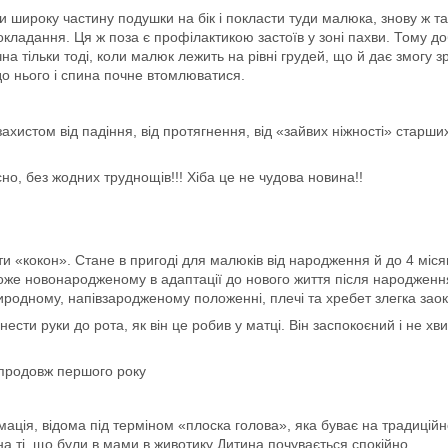
и широку частину подушки на бік і покласти туди малюка, знову ж т
окладання. Ця ж поза є профілактикою застоїв у зоні пахви. Тому 
учна тільки тоді, коли малюк лежить на рівні грудей, що й дає змог
о нього і спина почне втомлюватися.
захистом від падіння, від протягнення, від «зайвих ніжності» старш
о, без жодних труднощів!!! Хіба це не чудова новина!!
 «кокон». Стане в пригоді для малюків від народження й до 4 міся
може новонародженому в адаптації до нового життя після народжен
риродному, напівзародженому положенні, плечі та хребет злегка зао
нести руки до рота, як він це робив у матці. Він заспокоєний і не хв
 упродовж першого року
ія, відома під терміном «плоска голова», яка буває на традиційном
на ті, що були в мами в животику Дитина почувається спокійно