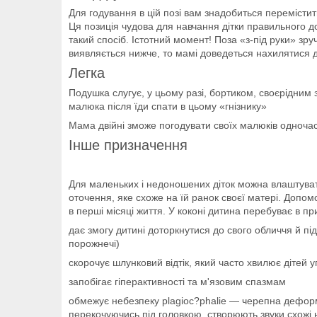
Для годування в цій позі вам знадобиться перемістит
Ця позиція чудова для навчання дітки правильного д
такий спосіб. Істотний момент! Поза «з-під руки» зр
виявляється нижче, то мамі доведеться нахилятися д
Легка
Подушка слугує, у цьому разі, бортиком, своєрідним 
малюка після їди спати в цьому «гнізнику»
Мама двійні зможе погодувати своїх малюків одночасн
Інше призначення
Для маленьких і недоношених діток можна влаштувати
оточення, яке схоже на їй ранок своєї матері. Допо
в перші місяці життя. У коконі дитина перебуває в п
дає змогу дитині доторкнутися до свого обличчя й під
порожнечі)
скорочує шлунковий відтік, який часто хвилює дітей
запобігає гіперактивності та м'язовим спазмам
обмежує небезпеку plagioc?phalie — черепна деформац
перекочуючись під головкою, створюють звуки схожі 