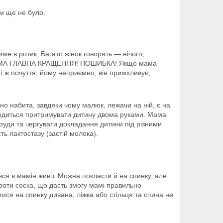
ам ще не було.
име в ротик. Багато жінок говорять — нічого,
УТ САМА ГЛАВНА КРАЩЕННЯ! ПОШИБКА! Якщо мама
ті ж почуття; йому неприємно, він примхливує,
 набита, завдяки чому малюк, лежачи на ній, є на
одиться притримувати дитину двома руками. Мама
руди та чергувати докладання дитини під різними
ь лактостазу (застій молока).
 в мамін живіт. Можна покласти й на спинку, але
роти соска, що дасть змогу мамі правильно
ися на спинку дивана, ліжка або стільця та спина не