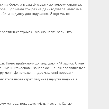
аки на бочок, а мама фіксуватиме головку карапуза.
добре, щоб мама хоч раз на день годувала малюка в
у зробити подушку для годування. Якщо малюк
их братиків-сестричок...Можно навіть залишити
ців. Ніжно приймаючи дитину, даючи їй заспокійливе
ня. Зменшить основні занепокоєння, які проявляються
круглені. Це положення дає численні переваги
илюється через страх падіння (відчуття падіння в
у матраці покращує якість і час сну. Кульки,