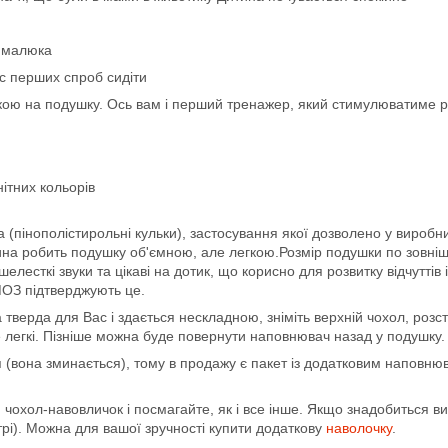
о малюка
ас перших спроб сидіти
кою на подушку. Ось вам і перший тренажер, який стимулюватиме ро
ітних кольорів
пінополістирольні кульки), застосування якої дозволено у виробницт
ина робить подушку об'ємною, але легкою.Розмір подушки по зовні
шелесткі звуки та цікаві на дотик, що корисно для розвитку відчутті
 МОЗ підтверджують це.
верда для Вас і здається нескладною, зніміть верхній чохол, розст
же легкі. Пізніше можна буде повернути наповнювач назад у подушку.
(вона зминається), тому в продажу є пакет із додатковим наповнюва
й чохол-навовличок і посмагайте, як і все інше. Якщо знадобиться 
ітрі). Можна для вашої зручності купити додаткову
наволочку
.