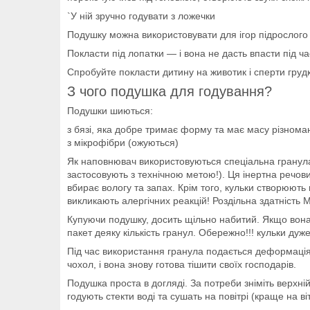
`У ній зручно годувати з ложечки
Подушку можна використовувати для ігор підрослог
Покласти під лопатки — і вона не дасть впасти під ч
Спробуйте покласти дитину на животик і сперти груд
З чого подушка для годування?
Подушки шиються:
з бязі, яка добре тримає форму та має масу різноман
з мікрофібри (ожуються)
Як наповнювач використовуються спеціальна гранула (
застосовують з технічною метою!). Ця інертна речов
вбирає вологу та запах. Крім того, кульки створюють 
викликають алергічних реакцій! Роздільна здатність
Купуючи подушку, досить щільно набитий. Якщо вона т
пакет деяку кількість гранул. Обережно!!! кульки ду
Під час використання гранула подається деформація 
чохол, і вона знову готова тішити своїх господарів.
Подушка проста в догляді. За потреби зніміть верхні
годують стекти воді та сушать на повітрі (краще на в