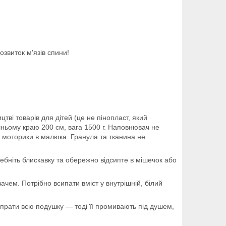
звиток м'язів спини!
ві товарів для дітей (це не пінопласт, який
шньому краю 200 см, вага 1500 г. Наповнювач не
в і моторики в малюка. Гранула та тканина не
ебніть блискавку та обережно відсипте в мішечок або
чем. Потрібно всипати вміст у внутрішній, білий
випрати всю подушку — тоді її промивають під душем,