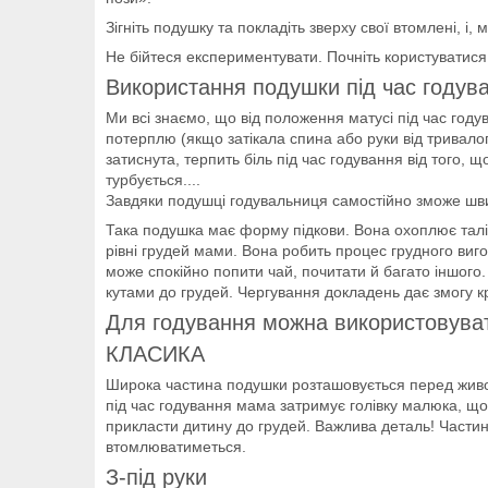
Зігніть подушку та покладіть зверху свої втомлені, 
Не бійтеся експериментувати. Почніть користуватися 
Використання подушки під час годув
Ми всі знаємо, що від положення матусі під час годув
потерплю (якщо затікала спина або руки від трив
затиснута, терпить біль під час годування від того,
турбується....
Завдяки подушці годувальниця самостійно зможе швид
Така подушка має форму підкови. Вона охоплює талі
рівні грудей мами. Вона робить процес грудного в
може спокійно попити чай, почитати й багато іншого
кутами до грудей. Чергування докладень дає змогу кр
Для годування можна використовувати
КЛАСИКА
Широка частина подушки розташовується перед живот
під час годування мама затримує голівку малюка, що
прикласти дитину до грудей. Важлива деталь! Частин
втомлюватиметься.
З-під руки