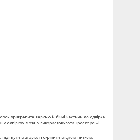
кнопок прикрепите верхню й бічні частини до одвірка.
яних одвірках можна використовувати креслярські
, підігнути матеріал і скріпити міцною ниткою.