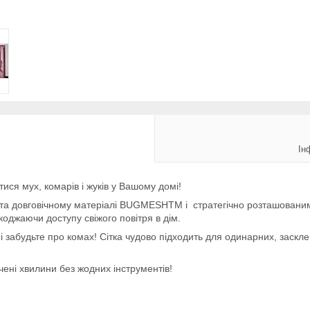
Ін
ися мух, комарів і жуків у Вашому домі!
у та довговічному матеріалі BUGMESHTM і стратегічно розташован
оджаючи доступу свіжого повітря в дім.
і забудьте про комах! Сітка чудово підходить для одинарних, заскл
чені хвилини без жодних інструментів!