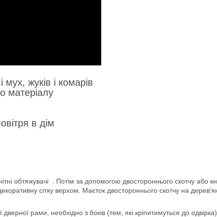
мух, жуків і комарів
го матеріалу
овітря в дім
магнітні обтяжувачі . Потім за допомогою двостороннього скотчу або 
 декоративну сітку верхом. Маєток двостороннього скотчу на дерев'
дверної рами, необхідно з боків (тем, які кріпитимуться до одвірка)