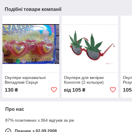
Подібні товари компанії
Окуляри карнавальні
Окуляри для вечірки
Окул
Випадливі Серця
Конопля (2 кольори)
Роз
130
105
105
₴
від
₴
Про нас
87% позитивних з 364 відгуків за рік
Працює з 02.09.2008