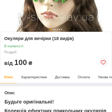
Окуляри для вечірки (18 видів)
В наявності
Роздріб
100
від
₴
Опис
Характеристики
Доставка
Оплата
Умови п
Опис
Будьте оригінальні!
Колекція ефектних прикольних окулярів