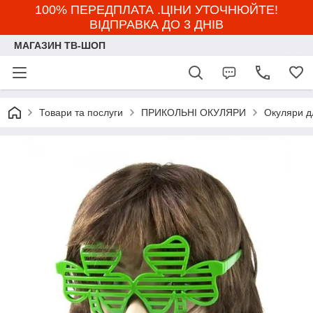
100% ПЕРЕДПЛАТА .ЦІНИ УТОЧНЮЙТЕ!
ВІДПРАВКА ДО 3 ДНІВ
МАГАЗИН ТВ-ШОП
Товари та послуги
ПРИКОЛЬНІ ОКУЛЯРИ
Окуляри дл