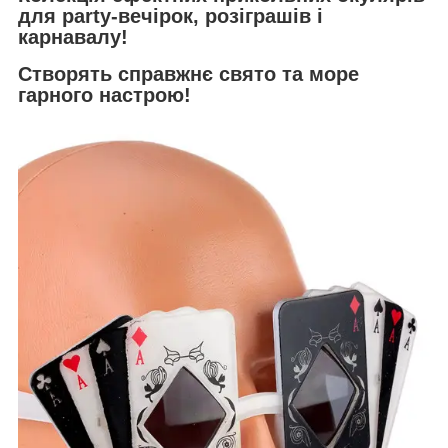
для party-вечірок, розіграшів і
карнавалу!
Створять справжнє свято та море
гарного настрою!