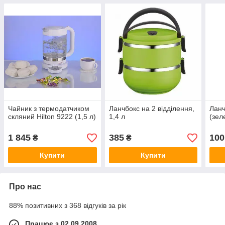
Чайник з термодатчиком
Ланчбокс на 2 відділення,
Ланч
скляний Hilton 9222 (1,5 л)
1,4 л
(зел
1 845
385
100
₴
₴
Купити
Купити
Про нас
88% позитивних з 368 відгуків за рік
Працює з 02.09.2008