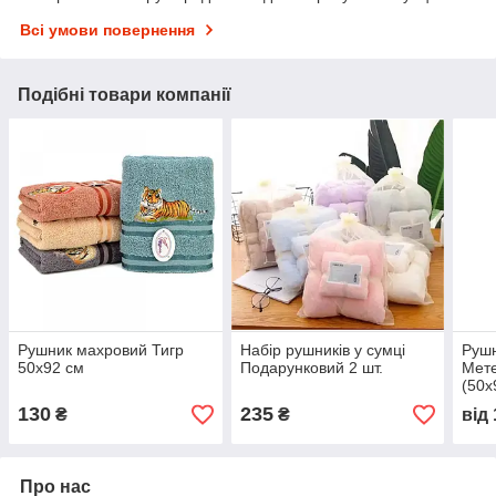
Всі умови повернення
Подібні товари компанії
Рушник махровий Тигр
Набір рушників у сумці
Руш
50x92 см
Подарунковий 2 шт.
Мете
(50х
130
235
₴
₴
від
Про нас