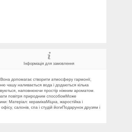
Інформація для замовлення
 Вона допомагає створити атмосферу гармонії,
хню чашу наливається вода і додаються кілька
аровуються, наповнюючи простір ніжним ароматом.
увати повітря природним способомМоже
ки: Матеріал: керамікаМіцна, жаростійка і
офісу, салонів, спа і студій йогиПодарунок друзям і