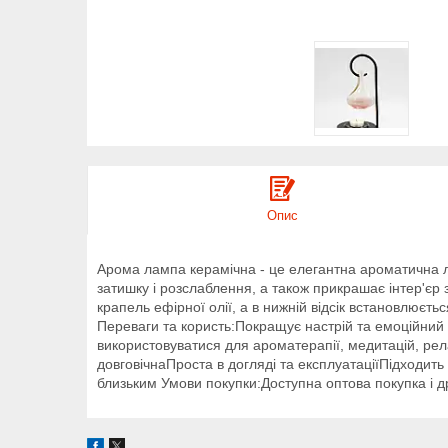
Опис
Арома лампа керамічна - це елегантна ароматична 
затишку і розслаблення, а також прикрашає інтер'єр
крапель ефірної олії, а в нижній відсік встановлюєт
Переваги та користь:Покращує настрій та емоційни
використовуватися для ароматерапії, медитацій, рела
довговічнаПроста в догляді та експлуатаціїПідходить
близьким Умови покупки:Доступна оптова покупка і д