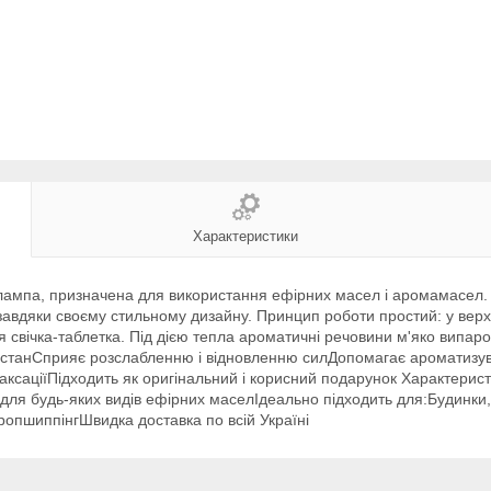
Характеристики
лампа, призначена для використання ефірних масел і аромамасел.
 завдяки своєму стильному дизайну. Принцип роботи простий: у вер
ься свічка-таблетка. Під дією тепла ароматичні речовини м'яко вип
й станСприяє розслабленню і відновленню силДопомагає ароматиз
ксаціїПідходить як оригінальний і корисний подарунок Характеристи
 для будь-яких видів ефірних маселІдеально підходить для:Будинки, 
ропшиппінгШвидка доставка по всій Україні