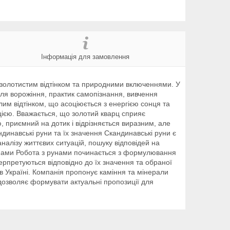
Інформація для замовлення
м золотистим відтінком та природними включеннями. У
для ворожіння, практик самопізнання, вивчення
лим відтінком, що асоціюється з енергією сонця та
цією. Вважається, що золотий кварц сприяє
 приємний на дотик і відрізняється виразним, але
ндинавські руни та їх значення Скандинавські руни є
алізу життєвих ситуацій, пошуку відповідей на
 рунами Робота з рунами починається з формулювання
терпретуються відповідно до їх значення та обраної
 в Україні. Компанія пропонує каміння та мінерали
дозволяє формувати актуальні пропозиції для