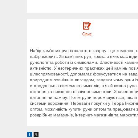
Опис
Набір кам'яних рун із золотого кварцу - це комплек
набір входить 25 кам'яних рун, кожна з яких має інд
рунології та роботи із символами. Властивості камен
активністю. У езотеричних практиках цей камінь пов
цілеспрямованості, допомагає фокусуватися на завда
природним зовнішнім виглядом, завдяки чому руни із 
стародавньою системою символів, в якій кожна руна 
питання та вивчення північної символіки. Значення 
питання чи наміру. Потім руни перемішуються, після 
системи ворожіння. Переваги покупки у Терра Інкогні
оптом, можливість купити руни оптом та працювати 
роздрібних магазинів, інтернет-магазинів та маркетпл