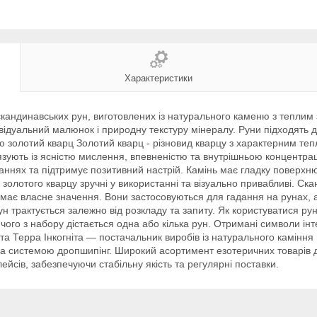
Характеристики
т скандинавських рун, виготовлених із натурального каменю з тепли
ивідуальний малюнок і природну текстуру мінералу. Руни підходять 
ю золотий кварц Золотий кварц - різновид кварцу з характерним теп
'язують із ясністю мислення, впевненістю та внутрішньою концентра
ннях та підтримує позитивний настрій. Камінь має гладку поверхню,
золотого кварцу зручні у використанні та візуально привабливі. Ска
має власне значення. Вони застосовуються для гадання на рунах, ан
рун трактується залежно від розкладу та запиту. Як користуватися
чого з набору дістається одна або кілька рун. Отримані символи ін
та Терра Інкогніта — постачальник виробів із натурального каміння
за системою дропшипінг. Широкий асортимент езотеричних товарів 
ейсів, забезпечуючи стабільну якість та регулярні поставки.