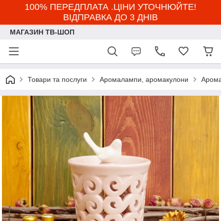
100% ПЕРЕДПЛАТА .ЦІНИ УТОЧНЮЙТЕ!
ВІДПРАВКА ДО 3 ДНІВ
МАГАЗИН ТВ-ШОП
Товари та послуги
Аромалампи, аромакулони
Арома