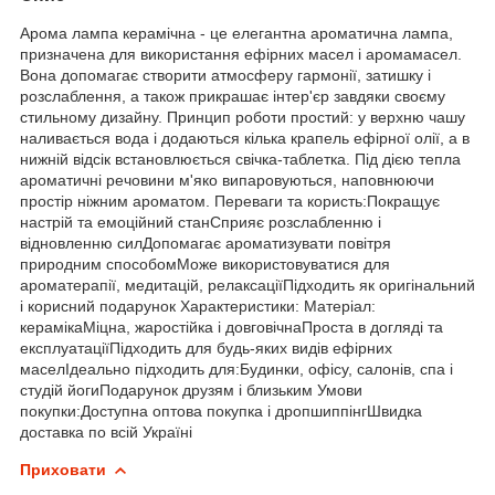
Арома лампа керамічна - це елегантна ароматична лампа,
призначена для використання ефірних масел і аромамасел.
Вона допомагає створити атмосферу гармонії, затишку і
розслаблення, а також прикрашає інтер'єр завдяки своєму
стильному дизайну. Принцип роботи простий: у верхню чашу
наливається вода і додаються кілька крапель ефірної олії, а в
нижній відсік встановлюється свічка-таблетка. Під дією тепла
ароматичні речовини м'яко випаровуються, наповнюючи
простір ніжним ароматом. Переваги та користь:Покращує
настрій та емоційний станСприяє розслабленню і
відновленню силДопомагає ароматизувати повітря
природним способомМоже використовуватися для
ароматерапії, медитацій, релаксаціїПідходить як оригінальний
і корисний подарунок Характеристики: Матеріал:
керамікаМіцна, жаростійка і довговічнаПроста в догляді та
експлуатаціїПідходить для будь-яких видів ефірних
маселІдеально підходить для:Будинки, офісу, салонів, спа і
студій йогиПодарунок друзям і близьким Умови
покупки:Доступна оптова покупка і дропшиппінгШвидка
доставка по всій Україні
Приховати