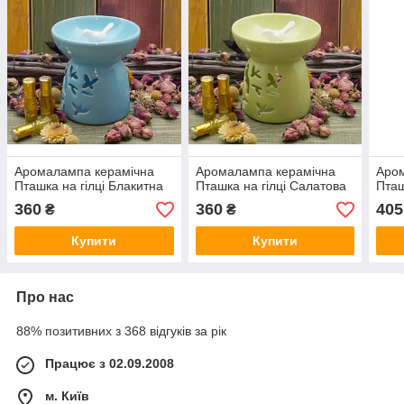
Аромалампа керамічна
Аромалампа керамічна
Аро
Пташка на гілці Блакитна
Пташка на гілці Салатова
Пташ
360
360
405
₴
₴
Купити
Купити
Про нас
88% позитивних з 368 відгуків за рік
Працює з 02.09.2008
м. Київ