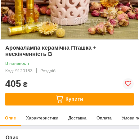
Аромалампа керамічна Пташка +
нескінченність B
В наявності
Код: 9120183
Роздріб
405
₴
Купити
Опис
Характеристики
Доставка
Оплата
Умови п
Опис