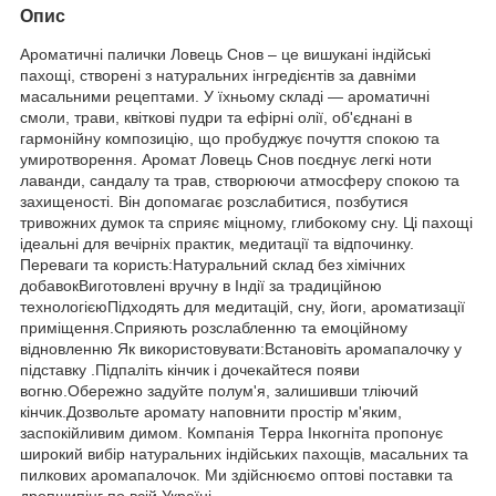
Опис
Ароматичні палички Ловець Снов – це вишукані індійські
пахощі, створені з натуральних інгредієнтів за давніми
масальними рецептами. У їхньому складі — ароматичні
смоли, трави, квіткові пудри та ефірні олії, об'єднані в
гармонійну композицію, що пробуджує почуття спокою та
умиротворення. Аромат Ловець Снов поєднує легкі ноти
лаванди, сандалу та трав, створюючи атмосферу спокою та
захищеності. Він допомагає розслабитися, позбутися
тривожних думок та сприяє міцному, глибокому сну. Ці пахощі
ідеальні для вечірніх практик, медитації та відпочинку.
Переваги та користь:Натуральний склад без хімічних
добавокВиготовлені вручну в Індії за традиційною
технологієюПідходять для медитацій, сну, йоги, ароматизації
приміщення.Сприяють розслабленню та емоційному
відновленню Як використовувати:Встановіть аромапалочку у
підставку .Підпаліть кінчик і дочекайтеся появи
вогню.Обережно задуйте полум'я, залишивши тліючий
кінчик.Дозвольте аромату наповнити простір м'яким,
заспокійливим димом. Компанія Терра Інкогніта пропонує
широкий вибір натуральних індійських пахощів, масальних та
пилкових аромапалочок. Ми здійснюємо оптові поставки та
дропшипінг по всій Україні.