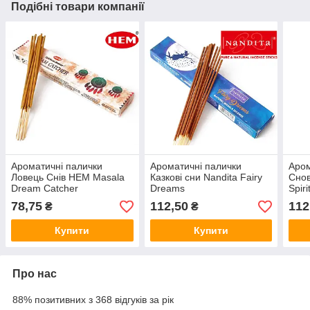
Подібні товари компанії
Ароматичні палички
Ароматичні палички
Аром
Ловець Снів HEM Masala
Казкові сни Nandita Fairy
Снов
Dream Catcher
Dreams
Spiri
78,75
112,50
112
₴
₴
Купити
Купити
Про нас
88% позитивних з 368 відгуків за рік