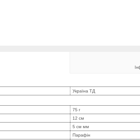
Ін
Україна ТД
75 г
12 см
5 см мм
Парафін