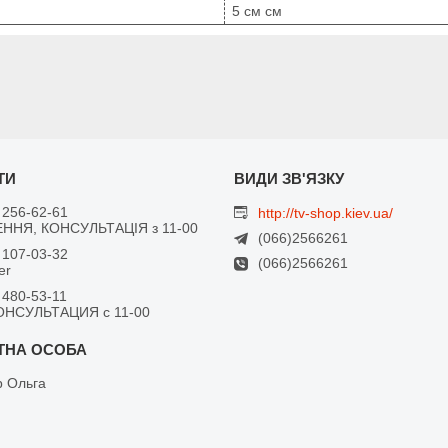
5 см см
 256-62-61
http://tv-shop.kiev.ua/
ННЯ, КОНСУЛЬТАЦІЯ з 11-00
(066)2566261
 107-03-32
(066)2566261
er
 480-53-11
ОНСУЛЬТАЦИЯ с 11-00
 Ольга