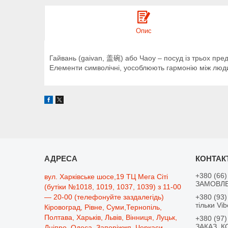
Опис
Гайвань (gaivan, 盖碗) або Чаоу – посуд із трьох пред
Елементи символічні, уособлюють гармонію між люд
+380 (66)
вул. Харківське шосе,19 ТЦ Мега Сіті
ЗАМОВЛЕ
(бутіки №1018, 1019, 1037, 1039) з 11-00
— 20-00 (телефонуйте заздалегідь)
+380 (93)
тільки Vib
Кіровоград, Рівне, Суми,Тернопіль,
Полтава, Харьків, Львів, Вінниця, Луцьк,
+380 (97)
ЗАКАЗ, К
Дніпро, Одеса, Запоріжжя, Черкаси,