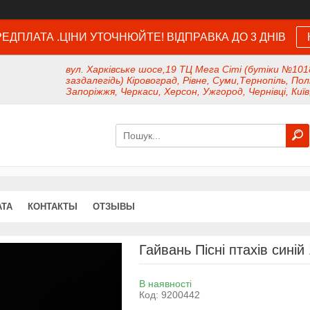
ЕДПЛАТА .ЦІНИ УТОЧНЮЙТЕ! ВІДПРАВКА ДО 3 ДНІВ
вул. Харківське шосе,19 ТЦ Мега Сіті (бутіки №101
заздалегідь) Кіровоград, Рівне, Суми,Тернопіль, Пол
Запоріжжя, Черкаси, Херсон, Ужгород, Чернівці, Київ
АТА
КОНТАКТЫ
ОТЗЫВЫ
Гайвань Пісні птахів синій
В наявності
Код:
9200442