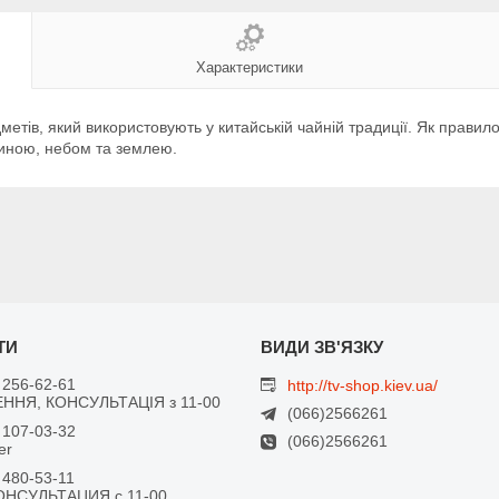
Характеристики
метів, який використовують у китайській чайній традиції. Як правил
иною, небом та землею.
 256-62-61
http://tv-shop.kiev.ua/
ННЯ, КОНСУЛЬТАЦІЯ з 11-00
(066)2566261
 107-03-32
(066)2566261
er
 480-53-11
ОНСУЛЬТАЦИЯ с 11-00