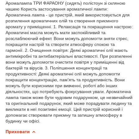
Аромалампа ТРИ ФАРАОНУ (сидять) полістоун зі скляною
чашею Користь застосування ароматичної лампи:
Ароматична лампа - це пристрій, який використовується для
розпилення ароматичних олій та створення приємного
аромату у приміщенні. 1. Релаксація та покращення настрою:
Ароматичні масла можуть мати заспокійливий та
розслаблюючий ефект. Вони можуть допомогти зняти стрес,
покращити настрій та створити атмосферу спокою та
гармонії. 2. Очищення повітря: Деякі ароматичні олії мають
антимікробні та антибактеріальні властивості. При розпиленні
вони можуть допомогти очистити повітря у приміщенні від
бактерій та вірусів. 3. Поліпшення концентрації та
продуктивності: Деякі ароматичні олії можуть допомогти
покращити концентрацію, пам'ять та продуктивність. Вони
можуть бути корисними при вивченні, роботі або інших
діяльностях, що потребують фокусування уваги. Ароматична
лампа також може бути чудовим подарунком, це незвичайний
та оригінальний подарунок, який може порадувати людину та
викликати в неї позитивні емоції. Цей пристрій корисний і
допомагає створювати приємну та затишну атмосферу в
будинку чи офісі.
Приховати