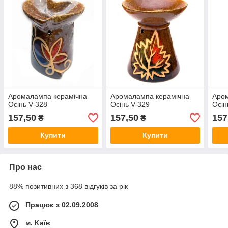
Аромалампа керамічна
Аромалампа керамічна
Аро
Осінь V-328
Осінь V-329
Осін
157,50
157,50
157
₴
₴
Купити
Купити
Про нас
88% позитивних з 368 відгуків за рік
Працює з 02.09.2008
м. Київ