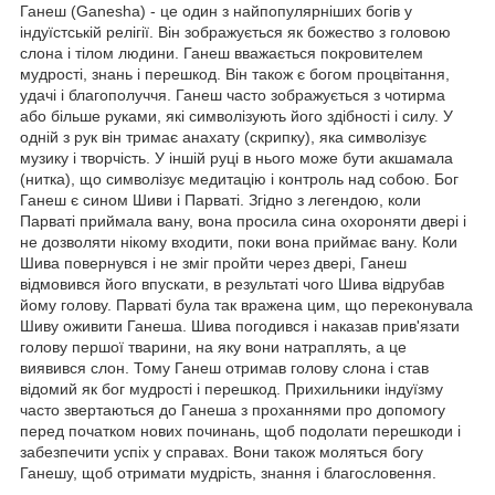
Ганеш (Ganesha) - це один з найпопулярніших богів у
індуїстській релігії. Він зображується як божество з головою
слона і тілом людини. Ганеш вважається покровителем
мудрості, знань і перешкод. Він також є богом процвітання,
удачі і благополуччя. Ганеш часто зображується з чотирма
або більше руками, які символізують його здібності і силу. У
одній з рук він тримає анахату (скрипку), яка символізує
музику і творчість. У іншій руці в нього може бути акшамала
(нитка), що символізує медитацію і контроль над собою. Бог
Ганеш є сином Шиви і Парваті. Згідно з легендою, коли
Парваті приймала вану, вона просила сина охороняти двері і
не дозволяти нікому входити, поки вона приймає вану. Коли
Шива повернувся і не зміг пройти через двері, Ганеш
відмовився його впускати, в результаті чого Шива відрубав
йому голову. Парваті була так вражена цим, що переконувала
Шиву оживити Ганеша. Шива погодився і наказав прив'язати
голову першої тварини, на яку вони натраплять, а це
виявився слон. Тому Ганеш отримав голову слона і став
відомий як бог мудрості і перешкод. Прихильники індуїзму
часто звертаються до Ганеша з проханнями про допомогу
перед початком нових починань, щоб подолати перешкоди і
забезпечити успіх у справах. Вони також моляться богу
Ганешу, щоб отримати мудрість, знання і благословення.