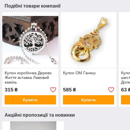
Подібні товари компанії
Кулон коробочка Дерево
Кулон ОМ Ганеш
Куло
Життя вставка Лавовий
шест
камінь
Дол
315
585
63
₴
₴
Купити
Купити
Акційні пропозиції та новинки