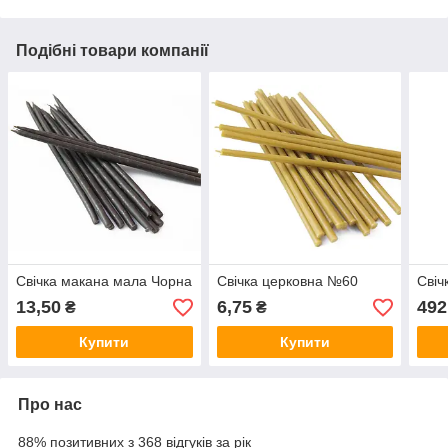
Подібні товари компанії
Свічка макана мала Чорна
Свічка церковна №60
Свіч
13,50
6,75
492
₴
₴
Купити
Купити
Про нас
88% позитивних з 368 відгуків за рік