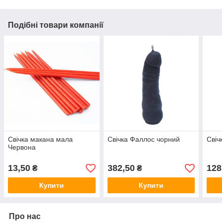
Подібні товари компанії
Свічка макана мала
Свічка Фаллос чорний
Свіч
Червона
13,50
382,50
128
₴
₴
Купити
Купити
Про нас