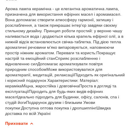
Арома лампа керамічна - це елегантна ароматична лампа,
призначена для використання ефірних масел і аромамасел.
Вона допомагає створити атмосферу гармонії, затишку і
розслаблення, а також прикрашає інтер'єр завдяки своєму
стильному дизайну. Принцип роботи простий: у верхню чашу
наливається вода і додаються кілька крапель ефірної олії, а в
нижній відсік встановлюється свічка-таблетка. Під дією тепла
ароматичні речовини м'яко випаровуються, наповнюючи
простір ніжним ароматом. Переваги та користь:Покращує
настрій та емоційний станСприяє розслабленню і
відновленню силДопомагає ароматизувати повітря
природним способомМоже використовуватися для
ароматерапії, медитацій, релаксаціїПідходить як оригінальний
і корисний подарунок Характеристики: Матеріал:
керамікаМіцна, жаростійка і довговічнаПроста в догляді та
експлуатаціїПідходить для будь-яких видів ефірних
маселІдеально підходить для:Будинки, офісу, салонів, спа і
студій йогиПодарунок друзям і близьким Умови
покупки:Доступна оптова покупка і дропшиппінгШвидка
доставка по всій Україні
Приховати