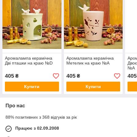
Аромалампа керамічна
Аромалампа керамічна
Аро
Дві пташки на краю №D
Метелик на краю №A
Двоє
№A
405
405
405
₴
₴
Купити
Купити
Про нас
88% позитивних з 368 відгуків за рік
Працює з 02.09.2008