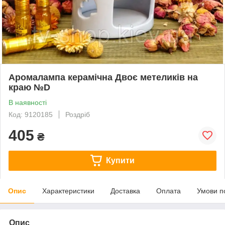
Аромалампа керамічна Двоє метеликів на
краю №D
В наявності
Код: 9120185
Роздріб
405
₴
Купити
Опис
Характеристики
Доставка
Оплата
Умови п
Опис