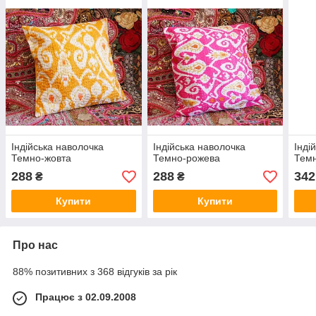
Індійська наволочка
Індійська наволочка
Інді
Темно-жовта
Темно-рожева
Тем
288
288
342
₴
₴
Купити
Купити
Про нас
88% позитивних з 368 відгуків за рік
Працює з 02.09.2008