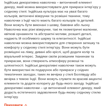
Індійська декоративна наволочка – витончений елемент
декору, який можна використовувати для прикраси інтер'єру у
східному стилі. Індійська культура має на увазі багато
кольорів, витончені візерунки та розкішні тканини, тому
наволочки з Індії часто мають багато кольорів та деталей.
Вони можуть бути виконані з шовку, бавовни або льону.
Наволочка має різні візерунки, такі як геометричні малюнки,
квіткові орнаменти та абстрактні мотиви, розшиті деталі,
надають їй особливого шарму та елегантності. Індійські
наволочки можна використовувати для створення затишку та
комфорту у східному стилі інтер'єру. Вони можуть бути
розміщені на ліжку, дивані або кріслі, щоб додати колір та
візуальний інтерес. Завдяки своїм розкішним тканинам та
прикрасам, вони створюють атмосферу розкоші та
шляхетності. Індійські декоративні наволочки також можуть
бути використані як подарунок або прикраси у східних
тематичних заходах, таких як вечірка у стилі Боллівуду або
вечірка з темою Індії. Вони можуть служити як красиві акцентні
елементи та додати колориту до будь-якого заходу. Індійські
декоративні наволочки – це витончений елемент декору, який
додасть естетичного задоволення будь-якому східному стилю
інтер'єру.
Приховати