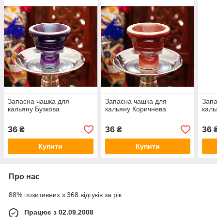
Запасна чашка для
Запасна чашка для
Запа
кальяну Бузкова
кальяну Коричнева
каль
36
36
36
₴
₴
Купити
Купити
Про нас
88% позитивних з 368 відгуків за рік
Працює з 02.09.2008