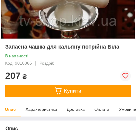
Запасна чашка для кальяну потрійна Біла
В наявності
Код: 9010066
Роздріб
207
₴
Купити
Опис
Характеристики
Доставка
Оплата
Умови п
Опис