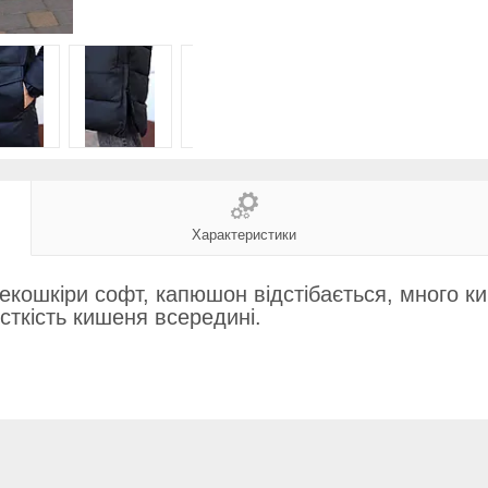
Характеристики
кошкіри софт, капюшон відстібається, много киш
істкість кишеня всередині.