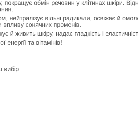
у, покращує обмін речовин у клітинах шкіри. Ві
анин.
м, нейтралізує вільні радикали, освіжає й омол
и впливу сонячних променів.
є й живить шкіру, надає гладкість і еластичніст
 енергії та вітамінів!
 вибір