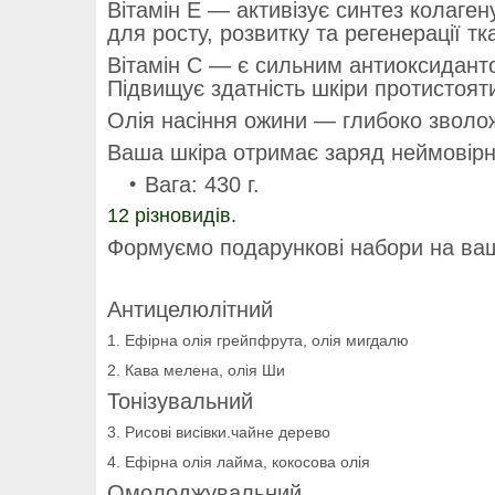
Вітамін Е — активізує синтез колаген
для росту, розвитку та регенерації тк
Вітамін С — є сильним антиоксиданто
Підвищує здатність шкіри протистоят
Олія насіння ожини — глибоко зволожу
Ваша шкіра отримає заряд неймовірної
Вага: 430 г.
12 різновидів.
Формуємо подарункові набори на ваш
Антицелюлітний
1. Ефірна олія грейпфрута, олія мигдалю
2. Кава мелена, олія Ши
Тонізувальний
3. Рисові висівки.чайне дерево
4. Ефірна олія лайма, кокосова олія
Омолоджувальний