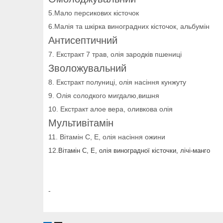
5.Мало персикових кісточок
6.Малія та шкірка виноградних кісточок, альбумін
Антисептичний
7. Екстракт 7 трав, олія зародків пшениці
Зволожувальний
8. Екстракт полуниці, олія насіння кунжуту
9. Олія солодкого мигдалю,вишня
10. Екстракт алое вера, оливкова олія
Мультивітамін
11. Вітамін С, Е, олія насіння ожини
12.
Вітамін С, Е, олія виноградної кісточки, лічі-манго
-