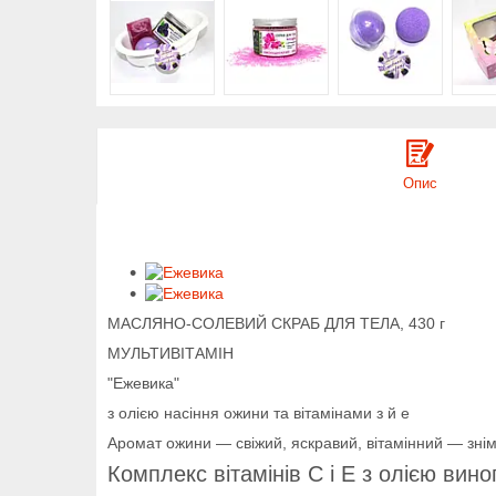
Опис
МАСЛЯНО-СОЛЕВИЙ СКРАБ ДЛЯ ТЕЛА, 430 г
МУЛЬТИВІТАМІН
"Ежевика"
з олією насіння ожини та вітамінами з й е
Аромат ожини — свіжий, яскравий, вітамінний — знім
Комплекс вітамінів С і Е з олією вин