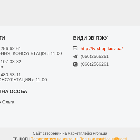
 256-62-61
http://tv-shop.kiev.ua/
ННЯ, КОНСУЛЬТАЦІЯ з 11-00
(066)2566261
 107-03-32
(066)2566261
er
 480-53-11
ОНСУЛЬТАЦИЯ с 11-00
 Ольга
Сайт створений на маркетплейсі
Prom.ua
ТВ-ШОП |
Поскаржитися на контент
|
Політика конфіденційності