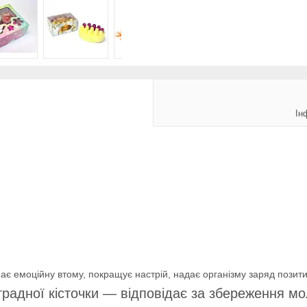
Ін
ає емоційну втому, покращує настрій, надає організму заряд позит
оградної кісточки — відповідає за збереження мо