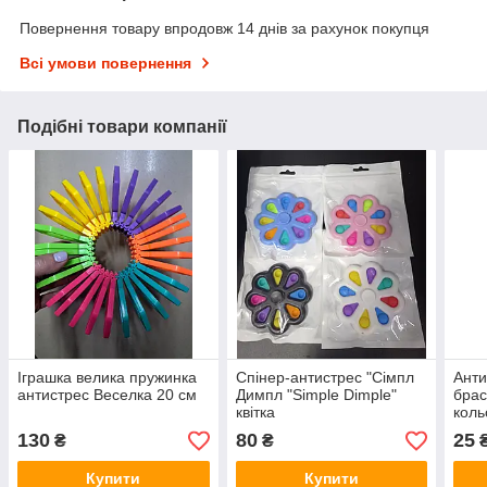
Повернення товару впродовж 14 днів за рахунок покупця
Всі умови повернення
Подібні товари компанії
Іграшка велика пружинка
Спінер-антистрес "Сімпл
Анти
антистрес Веселка 20 см
Димпл "Simple Dimple"
брас
квітка
коль
130
80
25
₴
₴
Купити
Купити