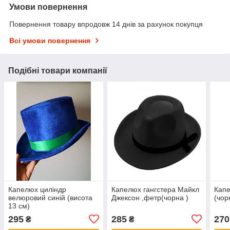
Умови повернення
Повернення товару впродовж 14 днів за рахунок покупця
Всі умови повернення
Подібні товари компанії
Капелюх циліндр
Капелюх гангстера Майкл
Капе
велюровий синій (висота
Джексон ,фетр(чорна )
(чор
13 см)
295
285
270
₴
₴