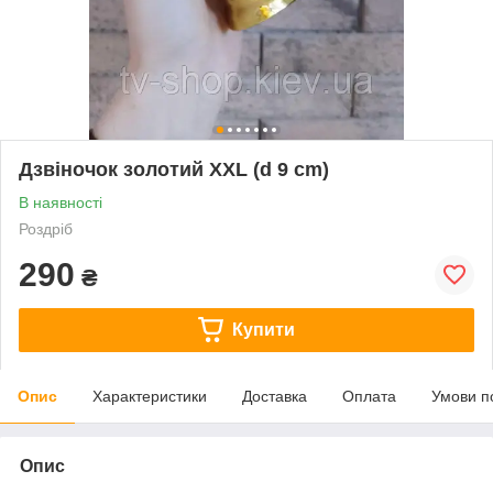
Дзвіночок золотий ХXL (d 9 cm)
В наявності
Роздріб
290
₴
Купити
Опис
Характеристики
Доставка
Оплата
Умови п
Опис