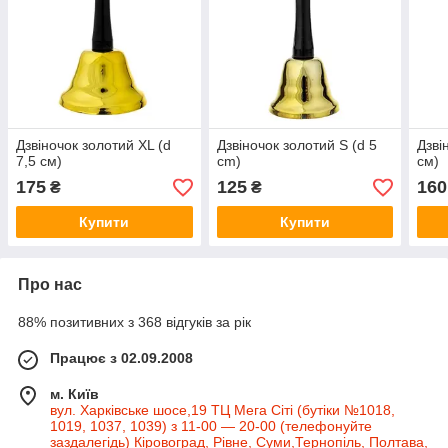
Дзвіночок золотий XL (d
Дзвіночок золотий S (d 5
Дзві
7,5 см)
cm)
см)
175
125
160
₴
₴
Купити
Купити
Про нас
88% позитивних з 368 відгуків за рік
Працює з 02.09.2008
м. Київ
вул. Харківське шосе,19 ТЦ Мега Сіті (бутіки №1018,
1019, 1037, 1039) з 11-00 — 20-00 (телефонуйте
заздалегідь) Кіровоград, Рівне, Суми,Тернопіль, Полтава,