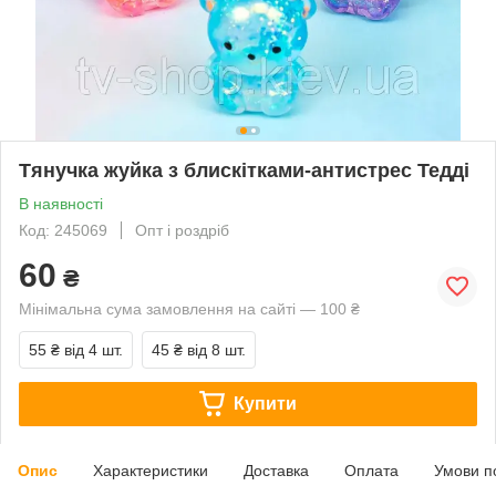
Тянучка жуйка з блискітками-антистрес Тедді
В наявності
Код: 245069
Опт і роздріб
60
₴
Мінімальна сума замовлення на сайті — 100 ₴
55 ₴
від 4 шт.
45 ₴
від 8 шт.
Купити
Опис
Характеристики
Доставка
Оплата
Умови п