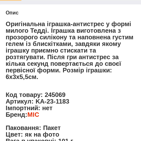
Опис
Оригінальна іграшка-антистрес у формі
милого Тедді. Іграшка виготовлена з
прозорого силікону та наповнена густим
гелем із блискітками, завдяки якому
іграшку приємно стискати та
розтягувати. Після гри антистрес за
кілька секунд повертається до своєї
первісної форми. Розмір іграшки:
6х3х5,5см.
Код товару:
245069
Артикул:
KA-23-1183
Імпортний:
нeт
Бренд:
MIC
Паковання:
Пакет
Цвет:
як на фото