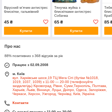
Вірусний м'ячик-антистрес
Тянучка жуйка з
Тябе
блискітки, гальмівний
блискітками-антистрес
блис
Собачка
Краб
45
65
85
₴
₴
Купити
Купити
Про нас
88% позитивних з 368 відгуків за рік
Працює з 02.09.2008
м. Київ
вул. Харківське шосе,19 ТЦ Мега Сіті (бутіки №1018,
1019, 1037, 1039) з 11-00 — 20-00 (телефонуйте
заздалегідь) Кіровоград, Рівне, Суми,Тернопіль, Полтава,
Харьків, Львів, Вінниця, Луцьк, Дніпро, Одеса, Запоріжжя,
Черкаси, Херсон, Ужгород, Чернівці, Київ, Україна
Контакти
Сьогодні працює з 11:00 до 20:00