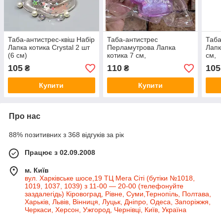
Таба-антистрес-квіш Набір
Таба-антистрес
Таба
Лапка котика Crystal 2 шт
Перламутрова Лапка
Лапк
(6 см)
котика 7 см,
см,
105
110
105
₴
₴
Купити
Купити
Про нас
88% позитивних з 368 відгуків за рік
Працює з 02.09.2008
м. Київ
вул. Харківське шосе,19 ТЦ Мега Сіті (бутіки №1018,
1019, 1037, 1039) з 11-00 — 20-00 (телефонуйте
заздалегідь) Кіровоград, Рівне, Суми,Тернопіль, Полтава,
Харьків, Львів, Вінниця, Луцьк, Дніпро, Одеса, Запоріжжя,
Черкаси, Херсон, Ужгород, Чернівці, Київ, Україна