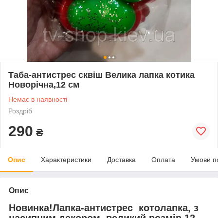
Таба-антистрес сквіш Велика лапка котика
Новорічна,12 см
Немає в наявності
Роздріб
290
₴
Опис
Характеристики
Доставка
Оплата
Умови п
Опис
Новинка!Лапка-антистрес котолапка, з
насипним декором, великий розмір 12