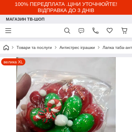
100% ПЕРЕДПЛАТА .ЦІНИ УТОЧНЮЙТЕ!
ВІДПРАВКА ДО 3 ДНІВ
МАГАЗИН ТВ-ШОП
Товари та послуги
Антистрес іграшки
Лапка таба-ан
велика XL