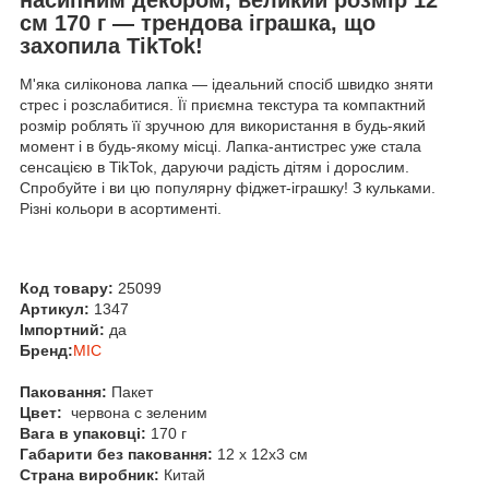
см 170 г — трендова іграшка, що
захопила TikTok!
М'яка силіконова лапка — ідеальний спосіб швидко зняти
стрес і розслабитися. Її приємна текстура та компактний
розмір роблять її зручною для використання в будь-який
момент і в будь-якому місці. Лапка-антистрес уже стала
сенсацією в TikTok, даруючи радість дітям і дорослим.
Спробуйте і ви цю популярну фіджет-іграшку! З кульками.
Різні кольори в асортименті.
Код товару:
25099
Артикул:
1347
Імпортний:
да
Бренд:
MIC
Паковання:
Пакет
Цвет:
червона с зеленим
Вага в упаковці:
170 г
Габарити без паковання:
12 x 12x3 см
Страна виробник:
Китай