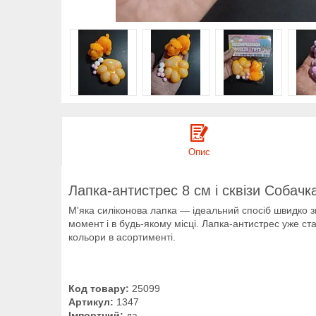
Опис
Лапка-антистрес 8 см і сквізи Собачк
М'яка силіконова лапка — ідеальний спосіб швидко зн
момент і в будь-якому місці. Лапка-антистрес уже ста
кольори в асортименті.
Код товару:
25099
Артикул:
1347
Імпортний:
да