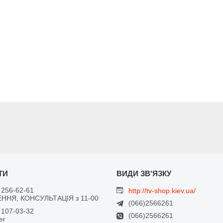
 256-62-61
http://tv-shop.kiev.ua/
ННЯ, КОНСУЛЬТАЦІЯ з 11-00
(066)2566261
 107-03-32
(066)2566261
er