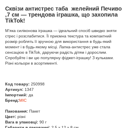
Сквізи антистрес таба желейний Печиво
,7 см — трендова іграшка, що захопила
TikTok!
М'яка силіконова іграшка — ідеальний спосіб швидко зняти
стрес і розслабитися. Її приємна текстура та компактний
розмір роблять її зручною для використання в будь-який
момент і в будь-якому місці. Лапка-антистрес уже стала
сенсацією в TikTok, даруючи радість дітям і дорослим.
Спробуйте і ви цю популярну фіджет-іграшку! З кульками.
Різні кольори в асортименті.
Код товару:
250998
Артикул:
1347
Імпортний:
да
Бренд:
MIC
Паковання:
Пакет
Цвет:
різні
Вага в упаковці:
90 г
Габарити в пакованні:
2.5 x 12 x 8 см