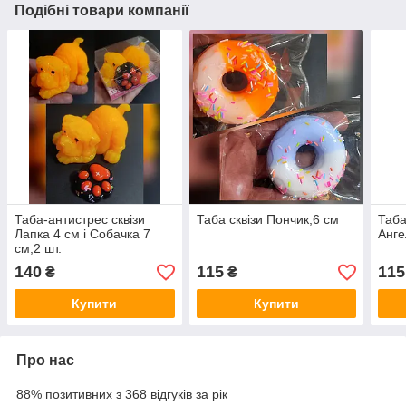
Подібні товари компанії
Таба-антистрес сквізи
Таба сквізи Пончик,6 см
Таба
Лапка 4 см і Собачка 7
Анге
см,2 шт.
140
115
115
₴
₴
Купити
Купити
Про нас
88% позитивних з 368 відгуків за рік