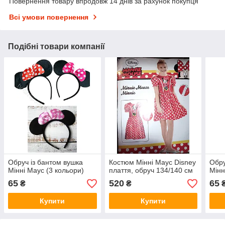
Повернення товару впродовж 14 днів за рахунок покупця
Всі умови повернення
Подібні товари компанії
Обруч із бантом вушка
Костюм Мінні Маус Disney
Обру
Мінні Маус (3 кольори)
плаття, обруч 134/140 см
Мінн
65
520
65
₴
₴
Купити
Купити