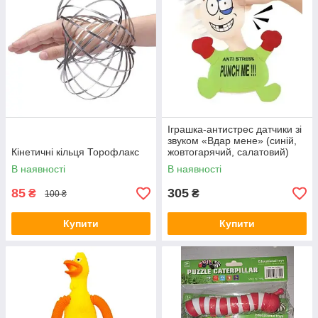
Іграшка-антистрес датчики зі
звуком «Вдар мене» (синій,
Кінетичні кільця Торофлакс
жовтогарячий, салатовий)
В наявності
В наявності
85
305
₴
₴
100 ₴
Купити
Купити