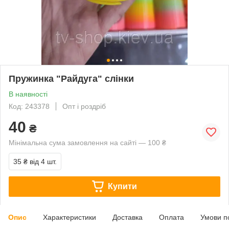
Пружинка "Райдуга" слінки
В наявності
Код: 243378
Опт і роздріб
40
₴
Мінімальна сума замовлення на сайті — 100 ₴
35 ₴
від 4 шт.
Купити
Опис
Характеристики
Доставка
Оплата
Умови п