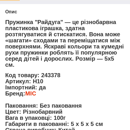
Опис
Пружинка "Райдуга" — це різнобарвна
пластикова іграшка, здатна
розтягуватися й стискатися. Вона може
«шагати» сходами та переміщатися між
поверхнями. Яскраві кольори та кумедні
рухи пружинки роблять її популярною
серед дітей і дорослих. Розмір — 5х5
см.
Код товару:
243378
Артикул:
H10
Імпортний:
да
Бренд:
MIC
Паковання:
Без паковання
Цвет:
Різнобарвний
Вага в упаковці:
100г
Габарити в пакованні:
5 x 5 x 5 см