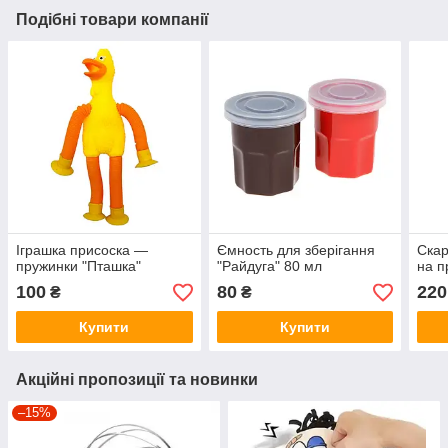
Подібні товари компанії
Іграшка присоска —
Ємность для зберігання
Скар
пружинки "Пташка"
"Райдуга" 80 мл
на п
100
80
220
₴
₴
Купити
Купити
Акційні пропозиції та новинки
–15%