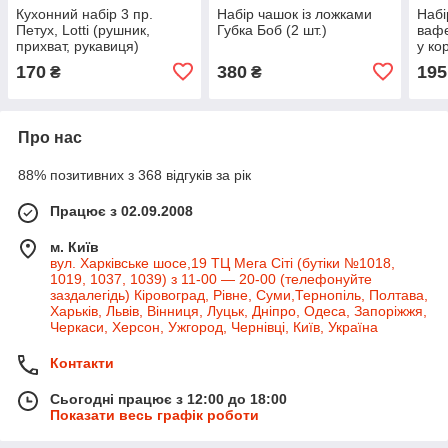
Кухонний набір 3 пр.
Набір чашок із ложками
Набі
Петух, Lotti (рушник,
Губка Боб (2 шт.)
вафе
прихват, рукавиця)
у ко
170
380
195
₴
₴
Про нас
88% позитивних з 368 відгуків за рік
Працює з 02.09.2008
м. Київ
вул. Харківське шосе,19 ТЦ Мега Сіті (бутіки №1018,
1019, 1037, 1039) з 11-00 — 20-00 (телефонуйте
заздалегідь) Кіровоград, Рівне, Суми,Тернопіль, Полтава,
Харьків, Львів, Вінниця, Луцьк, Дніпро, Одеса, Запоріжжя,
Черкаси, Херсон, Ужгород, Чернівці, Київ, Україна
Контакти
Сьогодні працює з 12:00 до 18:00
Показати весь графік роботи