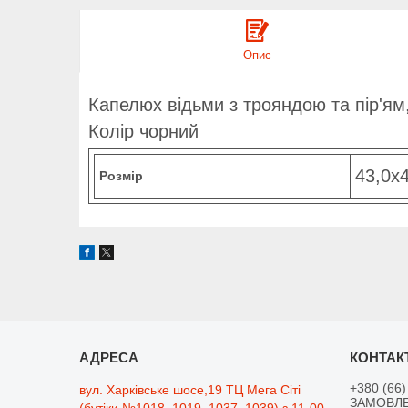
Опис
Капелюх відьми з трояндою та пір'ям
Колір чорний
43,0х
Розмір
+380 (66)
вул. Харківське шосе,19 ТЦ Мега Сіті
ЗАМОВЛЕ
(бутіки №1018, 1019, 1037, 1039) з 11-00