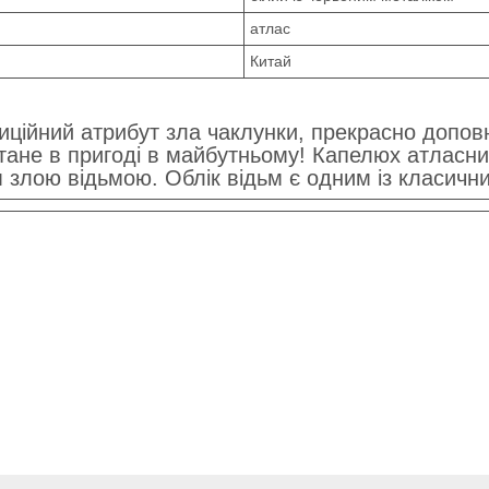
атлас
Китай
ційний атрибут зла чаклунки, прекрасно допов
стане в пригоді в майбутньому! Капелюх атласни
злою відьмою. Облік відьм є одним із класичних