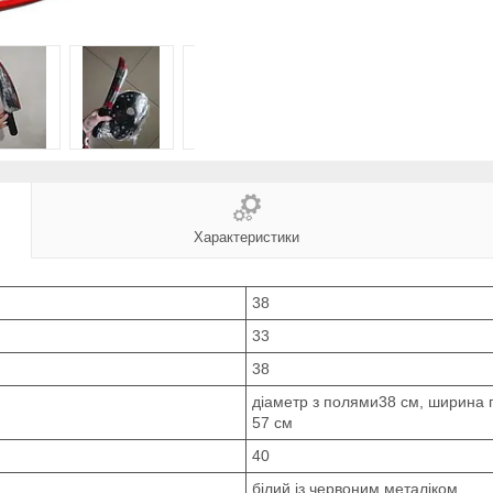
Характеристики
38
33
38
діаметр з полями38 см, ширина п
57 см
40
білий із червоним металіком