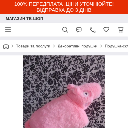
100% ПЕРЕДПЛАТА .ЦІНИ УТОЧНЮЙТЕ!
ВІДПРАВКА ДО 3 ДНІВ
МАГАЗИН ТВ-ШОП
Товари та послуги
Декоративні подушки
Подушка-ск