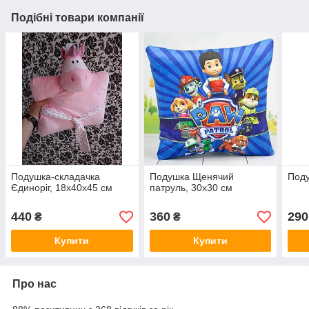
Подібні товари компанії
Подушка-складачка
Подушка Щенячий
Поду
Єдиноріг, 18х40х45 см
патруль, 30х30 см
440
360
290
₴
₴
Купити
Купити
Про нас