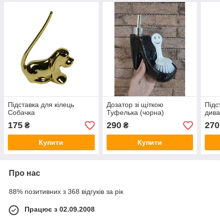
Підставка для кілець
Дозатор зі щіткою
Підс
Собачка
Туфелька (чорна)
дива
175
290
270
₴
₴
Купити
Купити
Про нас
88% позитивних з 368 відгуків за рік
Працює з 02.09.2008