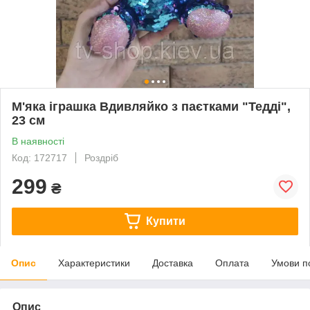
М'яка іграшка Вдивляйко з паєтками "Тедді",
23 см
В наявності
Код: 172717
Роздріб
299
₴
Купити
Опис
Характеристики
Доставка
Оплата
Умови п
Опис