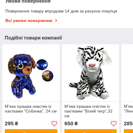
Умови повернення
Повернення товару впродовж 14 днів за рахунок покупця
Всі умови повернення
Подібні товари компанії
М'яка іграшка окастик із
М'яка іграшка очістик із
М'як
паєтками "Собачка", 24 см
паєтками "Білий тигр",32
"Лін
см
295
650
285
₴
₴