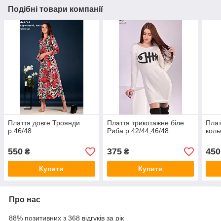
Подібні товари компанії
Плаття довге Троянди
Плаття трикотажне біле
Плат
р.46/48
Риба р.42/44,46/48
коль
550
375
450
₴
₴
Купити
Купити
Про нас
88% позитивних з 368 відгуків за рік