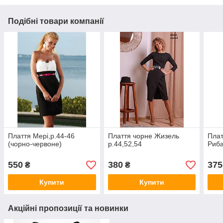
Подібні товари компанії
Плаття Мері,р.44-46
Плаття чорне Жизель
Плат
(чорно-червоне)
р.44,52,54
Риба
550
380
375
₴
₴
Купити
Купити
Акційні пропозиції та новинки