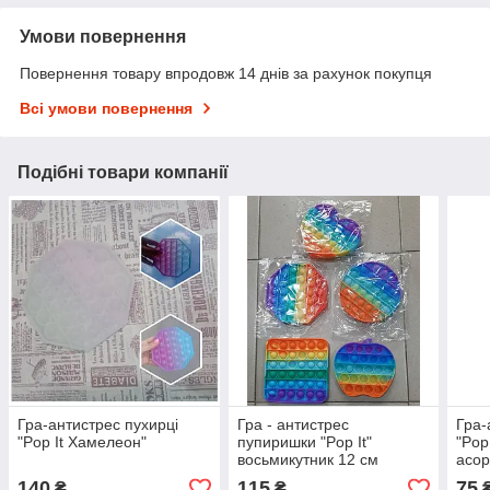
Умови повернення
Повернення товару впродовж 14 днів за рахунок покупця
Всі умови повернення
Подібні товари компанії
Гра-антистрес пухирці
Гра - антистрес
Гра-
"Pop It Хамелеон"
пупиришки "Pop It"
"Pop
восьмикутник 12 см
асор
140
115
75
₴
₴