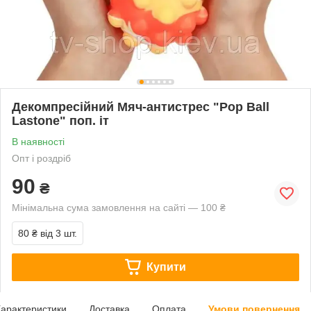
Декомпресійний Mяч-антистрес "Pop Ball
Lastone" поп. іт
В наявності
Опт і роздріб
90
₴
Мінімальна сума замовлення на сайті — 100 ₴
80 ₴
від 3 шт.
Купити
арактеристики
Доставка
Оплата
Умови повернення