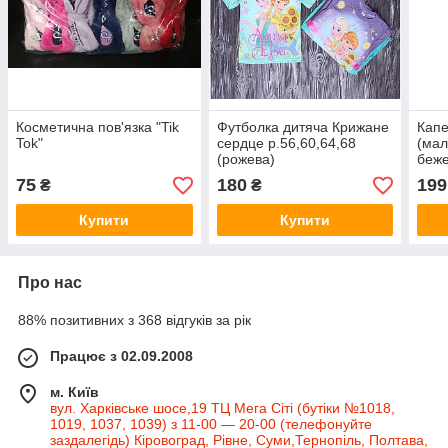
Косметична пов'язка "Tik
Футболка дитяча Крижане
Капе
Tok"
сердце р.56,60,64,68
(мал
(рожева)
беже
75
180
199
₴
₴
Купити
Купити
Про нас
88% позитивних з 368 відгуків за рік
Працює з 02.09.2008
м. Київ
вул. Харківське шосе,19 ТЦ Мега Сіті (бутіки №1018,
1019, 1037, 1039) з 11-00 — 20-00 (телефонуйте
заздалегідь) Кіровоград, Рівне, Суми,Тернопіль, Полтава,