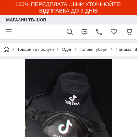
100% ПЕРЕДПЛАТА .ЦІНИ УТОЧНЮЙТЕ!
ВІДПРАВКА ДО 3 ДНІВ
МАГАЗИН ТВ-ШОП
Товари та послуги
Одяг
Головні убори
Панама Ti