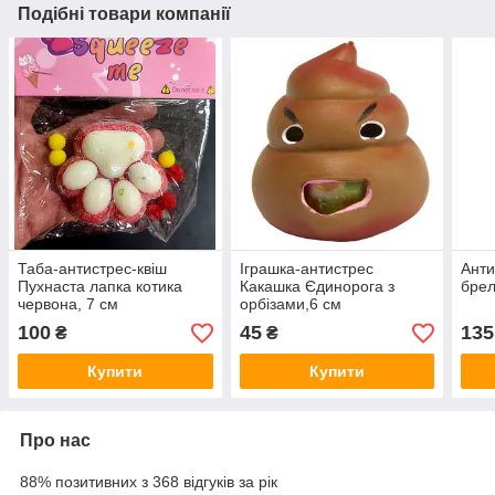
Подібні товари компанії
Таба-антистрес-квіш
Іграшка-антистрес
Анти
Пухнаста лапка котика
Какашка Єдинорога з
брел
червона, 7 см
орбізами,6 см
100
45
135
₴
₴
Купити
Купити
Про нас
88% позитивних з 368 відгуків за рік