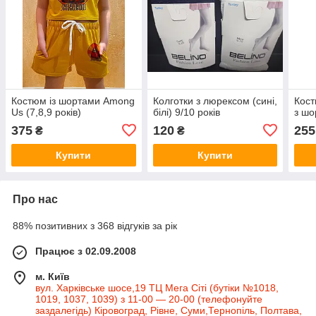
Костюм із шортами Among
Колготки з люрексом (сині,
Кос
Us (7,8,9 років)
білі) 9/10 років
з шо
375
120
255
₴
₴
Купити
Купити
Про нас
88% позитивних з 368 відгуків за рік
Працює з 02.09.2008
м. Київ
вул. Харківське шосе,19 ТЦ Мега Сіті (бутіки №1018,
1019, 1037, 1039) з 11-00 — 20-00 (телефонуйте
заздалегідь) Кіровоград, Рівне, Суми,Тернопіль, Полтава,