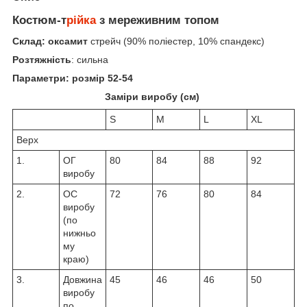
Костюм-т
рійка
з мереживним топом
Склад
: оксамит
стрейч (90% поліестер, 10% спандекс)
Розтяжність
: сильна
Параметри: розмір 52-54
Заміри виробу (см)
S
M
L
XL
Верх
1.
ОГ
80
84
88
92
виробу
2.
ОС
72
76
80
84
виробу
(по
нижньо
му
краю)
3.
Довжина
45
46
46
50
виробу
по