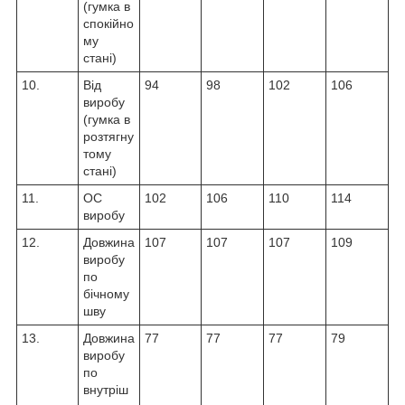
(гумка в
спокійно
му
стані)
10.
Від
94
98
102
106
виробу
(гумка в
розтягну
тому
стані)
11.
ОС
102
106
110
114
виробу
12.
Довжина
107
107
107
109
виробу
по
бічному
шву
13.
Довжина
77
77
77
79
виробу
по
внутріш