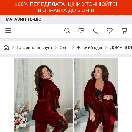
100% ПЕРЕДПЛАТА .ЦІНИ УТОЧНЮЙТЕ!
ВІДПРАВКА ДО 3 ДНІВ
МАГАЗИН ТВ-ШОП
Товари та послуги
Одяг
Жіночий одяг
ДОМАШНЯ