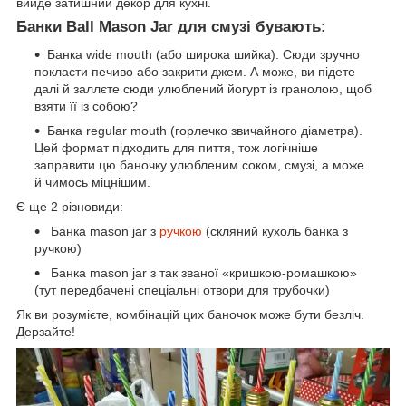
вийде затишний декор для кухні.
Банки Ball Mason Jar для смузі бувають:
Банка wide mouth (або широка шийка). Сюди зручно
покласти печиво або закрити джем. А може, ви підете
далі й заллєте сюди улюблений йогурт із гранолою, щоб
взяти її із собою?
Банка regular mouth (горлечко звичайного діаметра).
Цей формат підходить для пиття, тож логічніше
заправити цю баночку улюбленим соком, смузі, а може
й чимось міцнішим.
Є ще 2 різновиди:
Банка mason jar з
ручкою
(скляний кухоль банка з
ручкою)
Банка mason jar з так званої «кришкою-ромашкою»
(тут передбачені спеціальні отвори для трубочки)
Як ви розумієте, комбінацій цих баночок може бути безліч.
Дерзайте!