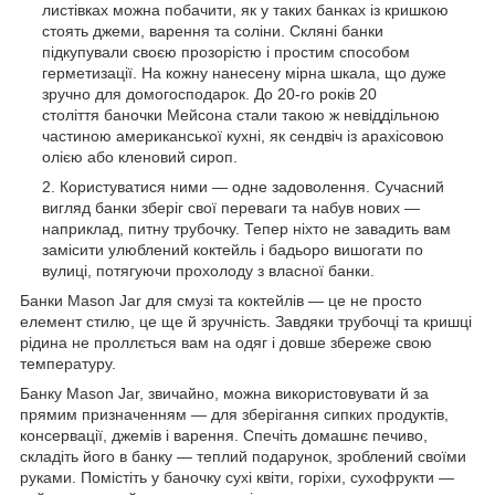
листівках можна побачити, як у таких банках із кришкою
стоять джеми, варення та соліни. Скляні банки
підкупували своєю прозорістю і простим способом
герметизації. На кожну нанесену мірна шкала, що дуже
зручно для домогосподарок. До 20-го років 20
століття
баночки Мейсона
стали такою ж невіддільною
частиною американської кухні, як сендвіч із арахісовою
олією або кленовий сироп.
Користуватися ними — одне задоволення. Сучасний
вигляд банки зберіг свої переваги та набув нових —
наприклад, питну трубочку. Тепер ніхто не завадить вам
замісити улюблений коктейль і бадьоро вишогати по
вулиці, потягуючи прохолоду з власної банки.
Банки Mason Jar для смузі та коктейлів
— це не просто
елемент стилю, це ще й зручність. Завдяки трубочці та кришці
рідина не проллється вам на одяг і довше збереже свою
температуру.
Банку Mason Jar, звичайно, можна використовувати й за
прямим призначенням — для зберігання сипких продуктів,
консервації, джемів і варення. Спечіть домашнє печиво,
складіть його в банку — теплий подарунок, зроблений своїми
руками. Помістіть у баночку сухі квіти, горіхи, сухофрукти —