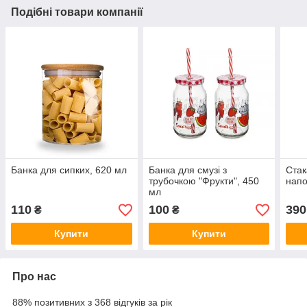
Подібні товари компанії
Банка для сипких, 620 мл
Банка для смузі з
Стак
трубочкою "Фрукти", 450
напо
мл
110
100
390
₴
₴
Купити
Купити
Про нас
88% позитивних з 368 відгуків за рік