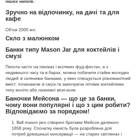
інших напоїв.
Зручно на відпочинку, на дачі та для
кафе
Об'єм 2000 мл.
Скло з малюнком
Банки типу Mason Jar для коктейлів і
смузі
Пихота часто на пікніках і всіляких фуд-фестах, а з
недавнього часу та в барах, можна побачити стайки молодих
людей зі скляними банками, у яких плещується різноманітний
вміст: починаючи зі смузі та закінчуючи літніми коктейлями
типу мохіто або лазневої віскі-коли.
Баночки Мейсона — що це за банки,
чому вони популярні і що з цим робити?
Відповідаємо за порядком!
Ball mason jars створені братами Мейсон далекого
1858 року. Спочатку ємність була розроблена для
потреб домашньої консервації — на старих світлинах і