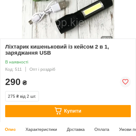
Ліхтарик кишеньковий із кейсом 2 в 1,
заряджання USB
В наявності
Код: 511
Опт і роздріб
290
₴
275 ₴
від 2 шт.
Купити
Опис
Характеристики
Доставка
Оплата
Умови п