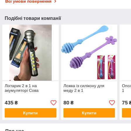
Всі умови повернення
Подібні товари компанії
Ліхтарик 2 в 1 на
Ложка із силікону для
Опол
акумуляторі Сова
меду 2 в 1
1
435
80
75
₴
₴
Купити
Купити