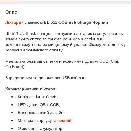
Опис
Ліхтарик
з кейсом BL 511 COB usb charge Чорний
BL-511 COB usb charge — потужний ліхтарик із регульованим
зумом пучка світла та трьома режимами світіння в
компактному, вологозахищеному й ударостійкому металевому
корпусі з алюмінієвого сплаву.
Має кілька режимів світіння й економну підсвітку COB (Chip
On Board).
Заряджається за допомогою USB-кабелю.
Характеристики ліхтаря:
- Колір світіння: білий;
- LED-діоди: Q5 + COB;
- Вологозахисний дизайн;
- Матеріал корпусу:
алюміній
;
- Живлення: акумулятор;